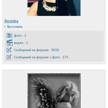
Rosinka
г. Ярославль
фото - 2
видео - 1
Сообщений на форуме - 9636
Сообщений на форуме с фото - 175