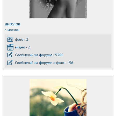
ангелок
г. москва
фото - 2
видео - 2
Сообщений на форуме - 9300
Сообщений на форуме с фото - 196