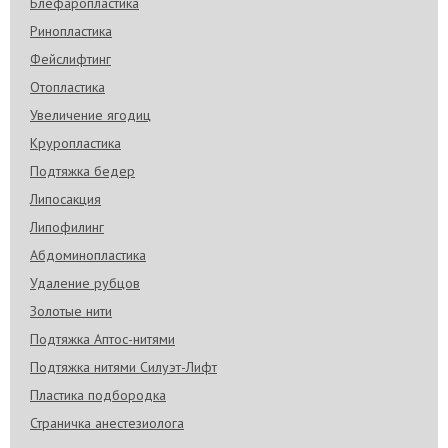
Блефаропластика
Ринопластика
Фейслифтинг
Отопластика
Увеличение ягодиц
Круропластика
Подтяжка бедер
Липосакция
Липофилинг
Абдоминопластика
Удаление рубцов
Золотые нити
Подтяжка Аптос-нитями
Подтяжка нитями Силуэт-Лифт
Пластика подбородка
Страничка анестезиолога