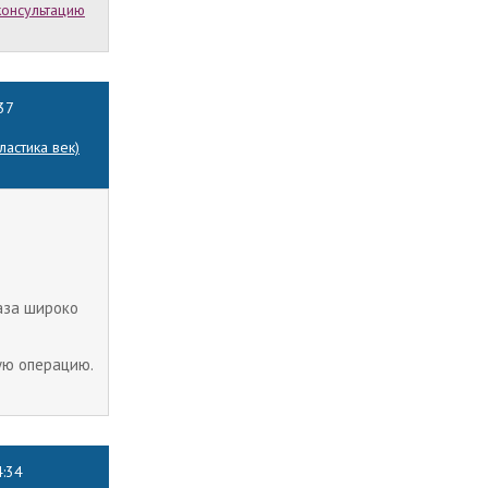
консультацию
:37
астика век)
аза широко
ую операцию.
4:34