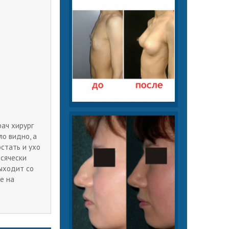
рач хирург
ло видно, а
остать и ухо
всячески
выходит со
е на