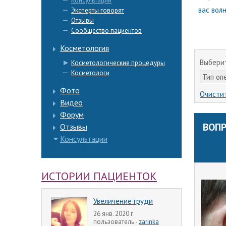
Консультации
вас вол
Эксперты говорят
Отзывы
Сообщество пациентов
Косметология
Выберит
Косметологические процедуры
Косметологи
Тип оп
Фото
Очисти
Видео
Форум
ВОПР
Отзывы
Консультации
ИСТОРИИ ПАЦИЕНТОК
Увеличение груди
26 янв. 2020 г.
пользователь -
zarinka