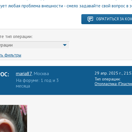
нует любая проблема внешности - смело задавайте свой вопрос в 
ОБРАТИТЬСЯ ЗА КО
е тип операции:
ерации
ть фильтры
ОС:
maria87
, Москва
29 апр. 2025 г., 21:5
Тип операции:
На форуме: 1 год и 3
Отопластика (Пласти
месяца