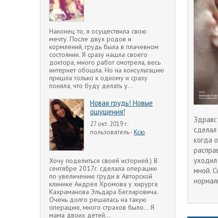
Наконец то, я осуществила свою
мечту. После двух родов и
кормлений, грудь была в плачевном
состоянии. Я сразу нашла своего
доктора, много работ смотрела, весь
интернет обошла. Но на консультацию
пришла только к одному и сразу
поняла, что буду делать у...
Новая грудь! Новые
ощущения!
Здравст
27 окт. 2019 г.
сделал 
пользователь -
Ксю
когда о
расправ
уходил 
Хочу поделиться своей историей.) В
сентябре 2017г. сделала операцию
мной. 
по увеличению груди в Авторской
нормал
клинике Андрея Хромова у хирурга
Кахраманова Эльдара Бегларовича.
Очень долго решалась на такую
операцию, много страхов было... Я
мама двоих детей...