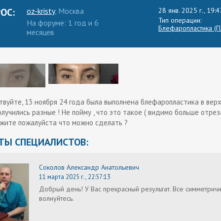
ОС:
oz-kristy
, Москва
28 янв. 2025 г., 19:4
Тип операции:
На форуме: 1 год и 6
Блефаропластика (Пл
месяцев
твуйте, 13 ноября 24 года была выполнена блефаропластика в верх
олучились разные ! Не пойму , что это такое ( видимо больше отрез
жите пожалуйста что можно сделать ?
ТЫ СПЕЦИАЛИСТОВ:
Соколов Александр Анатольевич
11 марта 2025 г., 22:57:13
Добрый день! У Вас прекрасный результат. Все симметричн
волнуйтесь.