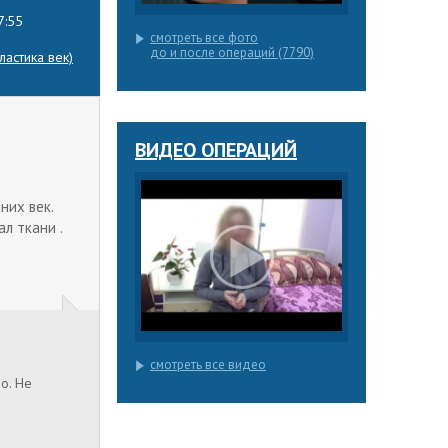
7:55
смотреть все фото
до и после операций (7790)
астика век)
ВИДЕО ОПЕРАЦИЙ
них век.
ал ткани .
смотреть все видео
о. Не