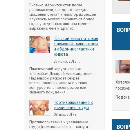
Сколько держится отек после
ринопластики, как долго ожидать
спадения отека? У некоторых людей
опухлость может сохраняться более
года, у отдельных лиц она менее
выражена, чем у других.
ВОПР
Плоский живот и талия
с помощью липосакции
и абдоминопластики
живота
27 нояб. 2018 г.
Пластический хирург клиники
«Линлайн» Дмитрий Александрович
Надельсон раскроет секрет
Хотело
восстановления живота и четких
контуров тела после родов или
посаже
сильного похудения.
Подска
Противопоказания к
увеличению груди
08 дек. 2017 г.
Противопоказания к увеличению
ВОПР
груди (маммопластике) — кому из