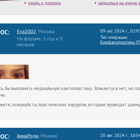
узнать о докторе
записаться на очную 
ОС:
Eva2002
, Москва
09 окт. 2024 г., 0:29
Тип операции:
На форуме: 1 год и 9
Блефаропластика (Пл
месяцев
сь бы выполнить медиальную кантопластику. Эпикантуса нет, но гл
ны.
жите, пожалуйста, пластических хирургов, которые проводят данн
ОС:
АннаРоди
, Москва
20 авг. 2024 г., 10:5