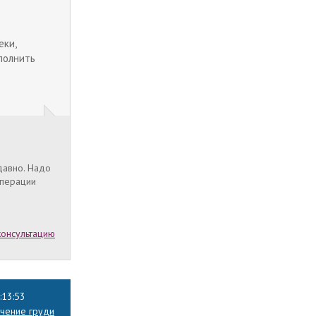
еки,
ыполнить
давно. Надо
операции
консультацию
:13:53
чение груди