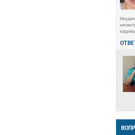
Неудачн
несмотр
коррек
ОТВЕ
ВОПР