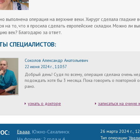
о выполнена операция на верхние веки. Хирург сделала гладкие в
я на то, что я просила сделать европейские складки. Можно ли в
цию век? Благодарю за ответ.
ТЫ СПЕЦИАЛИСТОВ:
Соколов Александр Анатольевич
22 июня 2024 г., 1:10:57
Добрый день! Судя по всему, операция сделана очень не
подождать хотя бы 3 месяца. Пока говорить о повторной 
рано.
узнать о докторе
записаться на очную 
ОС:
Евааа
, Южно-Сахалинск
26 марта 2024 г., 12
Тип операции:
Увели
На форуме: 2 года и 4