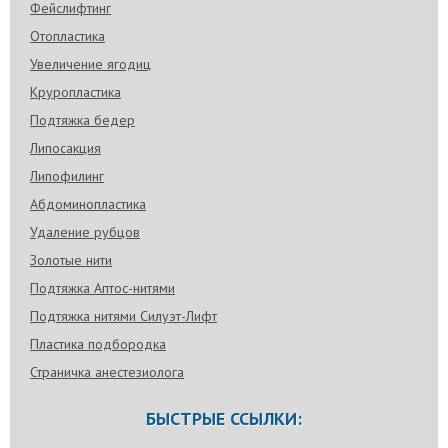
Фейслифтинг
Отопластика
Увеличение ягодиц
Круропластика
Подтяжка бедер
Липосакция
Липофилинг
Абдоминопластика
Удаление рубцов
Золотые нити
Подтяжка Аптос-нитями
Подтяжка нитями Силуэт-Лифт
Пластика подбородка
Страничка анестезиолога
БЫСТРЫЕ ССЫЛКИ: