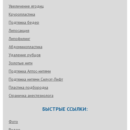
Увеличение ягодиц
Круропластика
Подтяжка бедер
Липосакция
Липофилинг
Абдоминопластика
Удаление рубцов
Золотые нити
Подтяжка Аптос-нитями
Подтяжка нитями Силуэт-Лифт
Пластика подбородка
Страничка анестезиолога
БЫСТРЫЕ ССЫЛКИ:
Фото
Видео