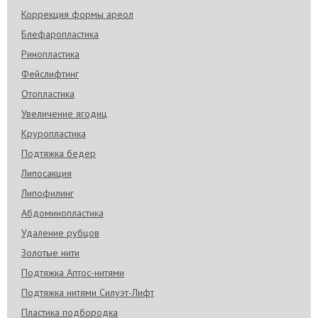
Коррекция формы ареол
Блефаропластика
Ринопластика
Фейслифтинг
Отопластика
Увеличение ягодиц
Круропластика
Подтяжка бедер
Липосакция
Липофилинг
Абдоминопластика
Удаление рубцов
Золотые нити
Подтяжка Аптос-нитями
Подтяжка нитями Силуэт-Лифт
Пластика подбородка