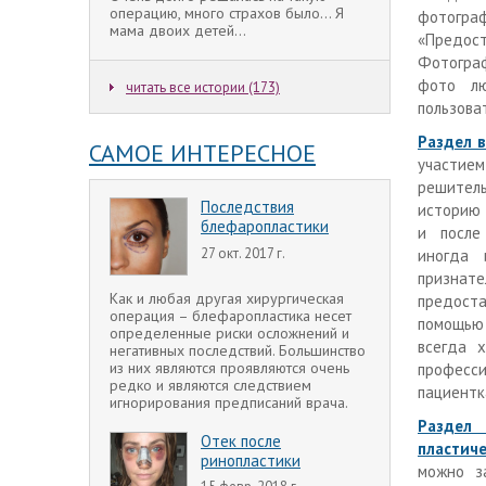
операцию, много страхов было... Я
фотогра
мама двоих детей...
«Предос
Фотограф
фото лю
читать все истории (173)
пользова
Раздел 
САМОЕ ИНТЕРЕСНОЕ
участи
решител
Последствия
историю 
блефаропластики
и после 
27 окт. 2017 г.
иногда 
признат
Как и любая другая хирургическая
предоста
операция – блефаропластика несет
помощью 
определенные риски осложнений и
всегда 
негативных последствий. Большинство
из них являются проявляются очень
професси
редко и являются следствием
пациентк
игнорирования предписаний врача.
Раздел 
Отек после
пластич
ринопластики
можно за