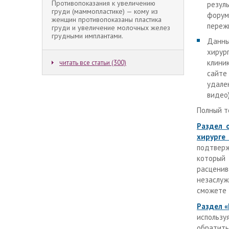
Противопоказания к увеличению
резуль
груди (маммопластике) — кому из
форум
женщин противопоказаны пластика
переж
груди и увеличение молочных желез
грудными имплантами.
Данны
хирур
клини
читать все статьи (300)
сайте 
удале
видео)
Полный т
Раздел 
хирурге
подтверж
который
расцени
незаслуж
сможете 
Раздел «
использ
обратить