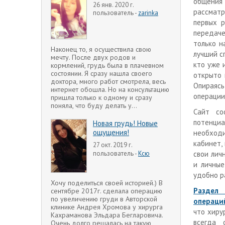
общения 
26 янв. 2020 г.
рассмат
пользователь -
zarinka
первых р
передаче
только н
Наконец то, я осуществила свою
лучший с
мечту. После двух родов и
кто уже 
кормлений, грудь была в плачевном
состоянии. Я сразу нашла своего
открыто 
доктора, много работ смотрела, весь
Опираяс
интернет обошла. Но на консультацию
операции
пришла только к одному и сразу
поняла, что буду делать у...
Сайт со
потенци
Новая грудь! Новые
ощущения!
необходи
кабинет,
27 окт. 2019 г.
пользователь -
Ксю
свои лич
и личные
удобно р
Хочу поделиться своей историей.) В
Раздел
сентябре 2017г. сделала операцию
по увеличению груди в Авторской
операци
клинике Андрея Хромова у хирурга
что хиру
Кахраманова Эльдара Бегларовича.
всегда 
Очень долго решалась на такую