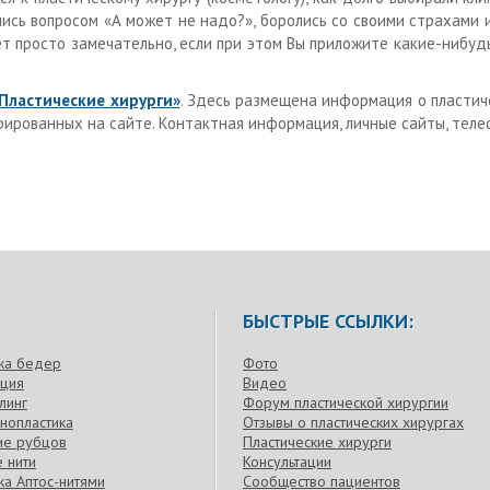
лись вопросом «А может не надо?», боролись со своими страхами 
ет просто замечательно, если при этом Вы приложите какие-нибуд
Пластические хирурги»
. Здесь размещена информация о пластич
рированных на сайте. Контактная информация, личные сайты, теле
БЫСТРЫЕ ССЫЛКИ:
ка бедер
Фото
кция
Видео
линг
Форум пластической хирургии
нопластика
Отзывы о пластических хирургах
ие рубцов
Пластические хирурги
 нити
Консультации
а Аптос-нитями
Сообщество пациентов