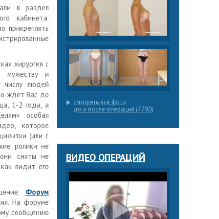
али в раздел
ого кабинета.
о прикреплять
стрированные
кая хирургия с
 мужеству и
у числу людей
то ждет Вас до
смотреть все фото
а, 1-2 года, а
до и после операций (7790)
елям» особая
део, которое
циентки (или с
кие ролики не
ВИДЕО ОПЕРАЦИЙ
 они сняты не
 как видит его
щение.
Форум
ия. На форуме
дому сообщению