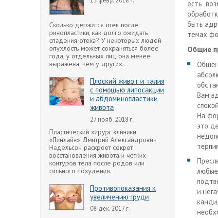
15 февр. 2018 г.
есть во
обработк
быть адр
Сколько держится отек после
ринопластики, как долго ожидать
темах фо
спадения отека? У некоторых людей
опухлость может сохраняться более
Общие п
года, у отдельных лиц она менее
выражена, чем у других.
Общен
абсол
Плоский живот и талия
обстан
с помощью липосакции
Вам вд
и абдоминопластики
споко
живота
На фо
27 нояб. 2018 г.
это д
Пластический хирург клиники
недоп
«Линлайн» Дмитрий Александрович
терпи
Надельсон раскроет секрет
восстановления живота и четких
Пресл
контуров тела после родов или
сильного похудения.
любые
подтв
Противопоказания к
и нег
увеличению груди
канди
08 дек. 2017 г.
необх