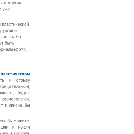
бя и других
е уже
в пластической
рургов и
ьность. На
ут быть
риалы (фото,
 пластическом
ить к отзыву
рицательный),
вшего, будет
косметологах,
т в списке, Вы
есь Вы можете,
ришли к мысли
нику и хирурга,