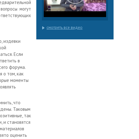
едварительной
 вопросы могут
оответствующих
смотреть все видео
о, издевки
кой
аться. Если
ответить в
сего форума.
 о том, как
торые моменты
оявлять
мнить, что
ждены. Таковым
озитивные, так
, и становятся
оматериалов
взято оценить