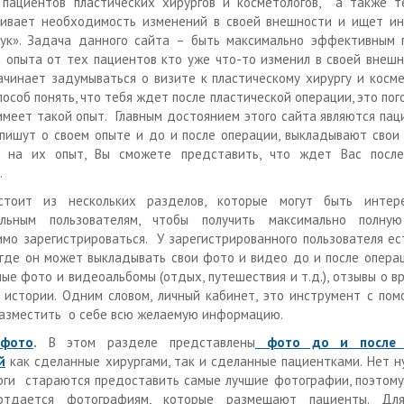
пациентов пластических хирургов и косметологов, а также те
ривает необходимость изменений в своей внешности и ищет и
ук». Задача данного сайта – быть максимально эффективным 
 опыта от тех пациентов кто уже что-то изменил в своей внешн
ачинает задумываться о визите к пластическому хирургу и косм
пособ понять, что тебя ждет после пластической операции, это пог
имеет такой опыт. Главным достоянием этого сайта являются пац
пишут о своем опыте и до и после операции, выкладывают свои
ь на их опыт, Вы сможете представить, что ждет Вас после
.
стоит из нескольких разделов, которые могут быть интер
альным пользователям, чтобы получить максимально полну
мо зарегистрироваться. У зарегистрированного пользователя ес
 где он может выкладывать свои фото и видео до и после опера
ные фото и видеоальбомы (отдых, путешествия и т.д.), отзывы о в
 истории. Одним словом, личный кабинет, это инструмент с по
азместить о себе всю желаемую информацию.
 фото
.
В этом разделе представлены
фото до и после 
й
как сделанные хирургами, так и сделанные пациентками. Нет н
рги стараются предоставить самые лучшие фотографии, поэтом
отдается фотографиям, которые размещают пациенты. Для