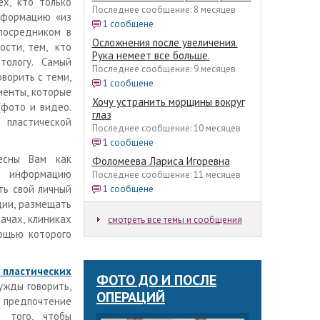
х, кто только
Последнее сообщение: 8 месяцев
нформацию «из
1 сообщене
посредником в
Осложнения после увеличения.
ости, тем, кто
Рука немеет все больше.
етологу. Самый
Последнее сообщение: 9 месяцев
оворить с теми,
1 сообщене
иенты, которые
Хочу устранить морщины вокруг
 фото и видео.
глаз
 пластической
Последнее сообщение: 10 месяцев
1 сообщене
есны Вам как
Фоломеева Лариса Игоревна
ю информацию
Последнее сообщение: 11 месяцев
ть свой личный
1 сообщене
ции, размещать
рачах, клиниках
смотреть все темы и сообщения
мощью которого
пластических
ФОТО ДО И ПОСЛЕ
ужды говорить,
ОПЕРАЦИЙ
у предпочтение
 того, чтобы