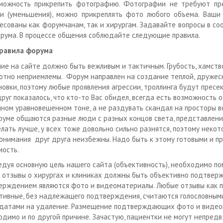
зможность прикрепить фотографию. Фотографии не требуют пр
и (уменьшения), можно прикреплять фото любого объема. Ваши
есованы как форумчанам, так и хирургам. Задавайте вопросы в с
рума. В процессе общения соблюдайте следующие правила.
равила форума
ие на сайте должно быть вежливым и тактичным. Грубость, хамств
ютно неприемлемы. Форум направлен на создание теплой, дружес
овки, поэтому любые проявления агрессии, троллинга будут пресек
руг показалось, что кто-то Вас обидел, всегда есть возможность 
йном уравновешенном тоне, а не раздувать скандал на просторы в
руме общаются разные люди с разных концов света, представления
елать лучше, у всех тоже довольно сильно разнятся, поэтому неко
онимания друг друга неизбежны. Надо быть к этому готовыми и пр
мость.
едуя основную цель нашего сайта (объективность), необходимо по
 отзывы о хирургах и клиниках должны быть объективно подтвер
ерждением являются фото и видеоматериалы. Любые отзывы как п
ативные, без надлежащего подтверждения, считаются голословными
датами на удаление. Размещение подтверждающих фото и виде
одимо и по другой причине. Зачастую, пациентки не могут непред