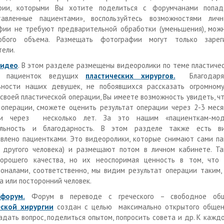
фии, которыми Вы хотите поделиться с форумчанами попад
тавленные пациентами», воспользуйтесь возможностями личн
ии не требуют предварительной обработки (уменьшения), можн
бого объема. Размещать фотографии могут только зареги
тели.
видео
. В этом разделе размещены видеоролики по теме пластичес
ем пациенток ведущих
пластических хирургов.
Благодаря
ьности наших девушек, не побоявшихся рассказать огромном
своей пластической операции, Вы имеете возможность увидеть, ч
операции, сможете оценить результат операции через 2-3 месяц
и через несколько лет. За это нашим «пациенткам-мод
ельность и благодарность. В этом разделе также есть ви
влено пациентками. Это видеоролики, которые снимают сами па
другого человека) и размещают потом в личном кабинете. Та
хорошего качества, но их неоспоримая ценность в том, что
оналами, соответственно, мы видим результат операции таким,
а или посторонний человек.
форум.
Форум в переводе с греческого – свободное об
еской хирургии
создан с целью максимально открытого общен
дать вопрос, поделиться опытом, попросить совета и др. К каж