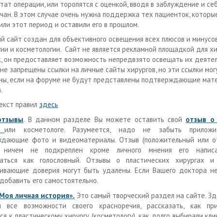
тат операции, или торопятся с оценкой, вводя в заблуждение и се
чан. В этом случае очень нужна поддержка тех пациенток, которы
или этот период и оставили его в прошлом.
й сайт создан для объективного освещения всех плюсов и минусо
гии и косметологии. Сайт не является рекламной площадкой для хи
к, он предоставляет возможность непредвзято освещать их деятел
не запрещены ссылки на личные сайты хирургов, но эти ссылки мог
ны, если на форуме не будут представлены подтверждающие мате
.
екст правил
здесь
отзывы
. В данном разделе Вы можете оставить свой
отзыв о
или косметологе. Разумеется, надо не забыть прилож
дающие фото и видеоматериалы. Отзыв (положительный или от
 ничем не подкреплен кроме личного мнения его написа
ваться как голословный. Отзывы о пластических хирургах и 
ивающие доверия могут быть удалены. Если Вашего доктора не
добавить его самостоятельно.
Моя личная история».
Это самый творческий раздел на сайте. Зд
уя все возможности своего красноречия, рассказать, как п
ся к пластическому хирургу (косметологу), как долго выбирали кли