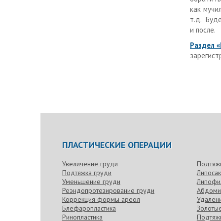
как мучи
т.д. Буд
и после.
Раздел «
зарегист
ПЛАСТИЧЕСКИЕ ОПЕРАЦИИ
Увеличение груди
Подтяж
Подтяжка груди
Липоса
Уменьшение груди
Липофи
Реэндопротезирование груди
Абдоми
Коррекция формы ареол
Удален
Блефаропластика
Золотые
Ринопластика
Подтяжк