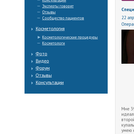
Консультации
Эксперты говорят
Специ
Отзывы
22 апр
Сообщество пациентов
Опера
Косметология
Косметологические процедуры
Косметологи
Фото
Видео
Форум
Отзывы
Консультации
Мне 39
идеаль
второ
купаль
умею 