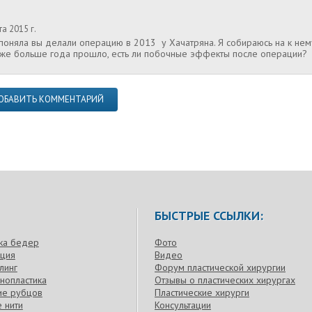
а 2015 г.
я поняла вы делали операцию в 2013 у Хачатряна. Я собираюсь на к нему
уже больше года прошло, есть ли побочные эффекты после операции?
ОБАВИТЬ КОММЕНТАРИЙ
БЫСТРЫЕ ССЫЛКИ:
ка бедер
Фото
кция
Видео
линг
Форум пластической хирургии
нопластика
Отзывы о пластических хирургах
ие рубцов
Пластические хирурги
 нити
Консультации