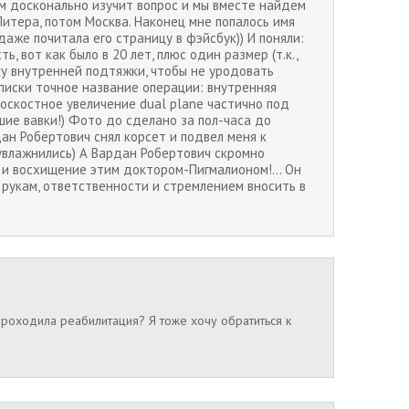
сам досконально изучит вопрос и мы вместе найдем
 Питера, потом Москва. Наконец мне попалось имя
аже почитала его страницу в фэйсбук)) И поняли:
, вот как было в 20 лет, плюс один размер (т.к.,
у внутренней подтяжки, чтобы не уродовать
ыписки точное название операции: внутренняя
оскостное увеличение dual plane частично под
ьшие вавки!) Фото до сделано за пол-часа до
рдан Робертович снял корсет и подвел меня к
а увлажнились) А Вардан Робертович скромно
 и восхищение этим доктором-Пигмалионом!... Он
 рукам, ответственности и стремлением вносить в
к проходила реабилитация? Я тоже хочу обратиться к