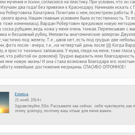
ои мучения и психи, согласился на пластику. При условии, что он 
. Изучали два года! Без привязки к Краснодару. Начинали искать с
на Робертовича Хачатряна. Почитали о нем, посмотрели работы. Я д
своего врача. Нашим главным условием была естественность. То есть
а тоже изменилась). Вардан Робертович предложил новую методик
у соска рубцами, ведь кожа у меня очень тонкая. Переписываю с в
жка и бесшовный рубец. Импланты анатомические аллерган Двухпл
, частично под железу. Т.е., швов нет, есть под грудью две небол
и, фото после - вчера, т.е., на четвертый день после )))) Когда Ва
у, я просто тихонько заплакала. У мужа, глядя на меня, тоже глаз
ил, что работой он доволен)) Трудно выразить мою благодарность
ил мне новую жизнь! И она стала возможна благодаря его золотым
работу новейшие достижения медицины. СПАСИБО ОГРОМНОЕ!
Estetica
21 нояб. 2014 г.
Здравствуйте, Ellis. Расскажите как сейчас себя чувствуете, ка
этому доктору, поэтому ваш отзыв для меня важен.