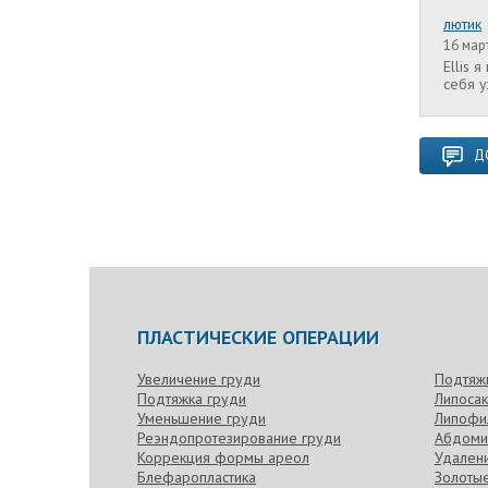
лютик
16 март
Ellis 
себя 
Д
ПЛАСТИЧЕСКИЕ ОПЕРАЦИИ
Увеличение груди
Подтяж
Подтяжка груди
Липоса
Уменьшение груди
Липофи
Реэндопротезирование груди
Абдоми
Коррекция формы ареол
Удален
Блефаропластика
Золотые