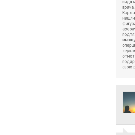
видя м
врача
Варда
нашли 
фигур
ареол
подтя
мышцу
оперци
зеркал
отмет
подар
свою 