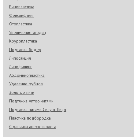
Ринопластика
Фейслифтинг
Отопластика
Увеличение ягодиц
Круропластика
Подтяжка бедер
Липосакция
Липофилинг
Абдоминопластика
Удаление рубцов
Золотые нити
Подтяжка Аптос-нитями
Подтяжка нитями Силуэт-Лифт
Пластика подбородка
Страничка анестезиолога