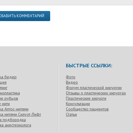
ОБАВИТЬ КОММЕНТАРИЙ
БЫСТРЫЕ ССЫЛКИ:
ка бедер
Фото
кция
Видео
линг
Форум пластической хирургии
нопластика
Отзывы о пластических хирургах
ие рубцов
Пластические хирурги
 нити
Консультации
а Аптос-нитями
Сообщество пациентов
а нитями Силуэт-Лифт
Статьи
ка подбородка
ка анестезиолога