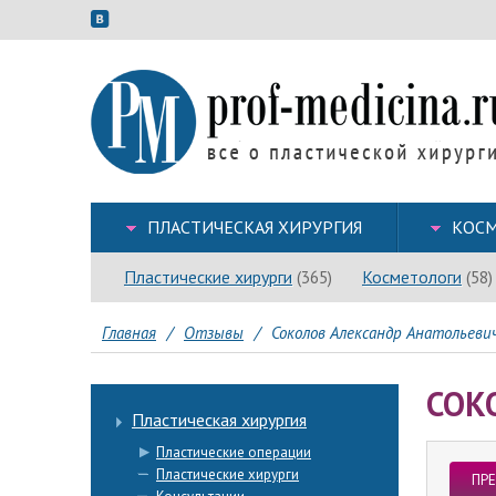
ПЛАСТИЧЕСКАЯ ХИРУРГИЯ
КОСМ
Пластические хирурги
Косметологи
(365)
(58)
Главная
/
Отзывы
/
Соколов Александр Анатольеви
СОК
Пластическая хирургия
Пластические операции
Пластические хирурги
ПР