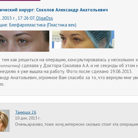
ический хирург: Соколов Александр Анатольевич
. 2013 г., 17:26:07,
OlgaOss
ция:
Блефаропластика (Пластика век)
 тем как решиться на операцию, консультировалась у нескольких х
) сделала у Доктора Соколова А.А. и не секунды об этом
опластику
 неделю я уже вышла на работу. Фото после сделано 19.06.2013.
андр Анатольевич, огромное Вам спасибо за то, что вернули мне ув
ло.
Танюша 26
10 дек. 2013 г.
Очень,красиво, тоже хочу,интересно сколько стоит эта операция