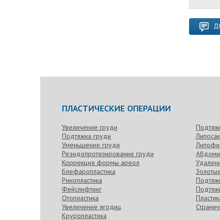
Д
ПЛАСТИЧЕСКИЕ ОПЕРАЦИИ
Увеличение груди
Подтяж
Подтяжка груди
Липоса
Уменьшение груди
Липофи
Реэндопротезирование груди
Абдоми
Коррекция формы ареол
Удален
Блефаропластика
Золотые
Ринопластика
Подтяжк
Фейслифтинг
Подтяжк
Отопластика
Пласти
Увеличение ягодиц
Странич
Круропластика