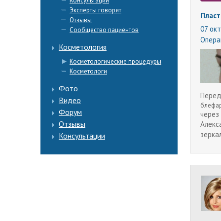
Консультации
Эксперты говорят
Пласт
Отзывы
07 окт
Сообщество пациентов
Опера
Косметология
Косметологические процедуры
Косметологи
Фото
Перед
Видео
блефар
Форум
через
Отзывы
Алекс
зерка
Консультации