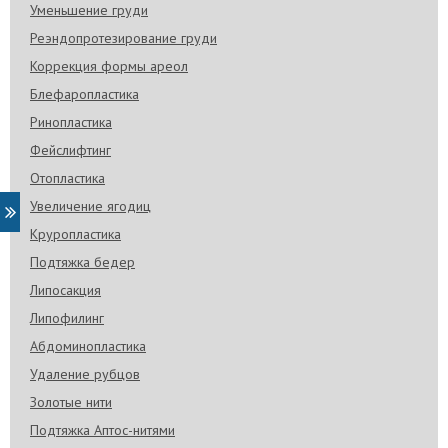
Уменьшение груди
Реэндопротезирование груди
Коррекция формы ареол
Блефаропластика
Ринопластика
Фейслифтинг
Отопластика
Увеличение ягодиц
Круропластика
Подтяжка бедер
Липосакция
Липофилинг
Абдоминопластика
Удаление рубцов
Золотые нити
Подтяжка Аптос-нитями