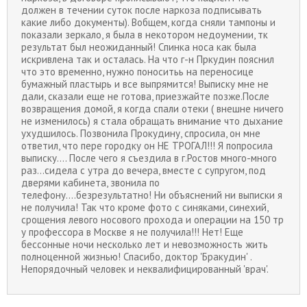
должен в течении суток после наркоза подписывать
какие либо документы). Вобщем, когда сняли тампоны и
показали зеркало, я была в некотором недоумении, тк
результат был неожиданный! Спинка носа как была
искривлена так и осталась. На что г-н Пркудин пояснил
что это временно, нужно поноситьь на переносице
бумажный пластырь и все выпрямится! Выписку мне не
дали, сказали еще не готова, приезжайте позже.После
возвращения домой, я когда спали отеки ( внешне ничего
не изменилось) я стала обращать внимание что дыхание
ухудшилось. Позвонила Прокудину, спросила, он мне
ответил, что пере городку он НЕ ТРОГАЛ!!! Я попросила
выписку.... После чего я съездила в г.Ростов много-много
раз...сидела с утра до вечера, вместе с супругом, под
дверями кабинета, звонила по
телефону....безрезультатно! Ни объяснений ни выписки я
не получила! Так что кроме фото с синяками, синехий,
срощения левого носового прохода и операции на 150 тр
у профессора в Москве я не получила!!! Нет! Еще
бессонные ночи несколько лет и невозможность жить
полноценной жизнью! Спасибо, доктор 'Бракудин' .
Непорядочный человек и неквалифицированный 'врач'.