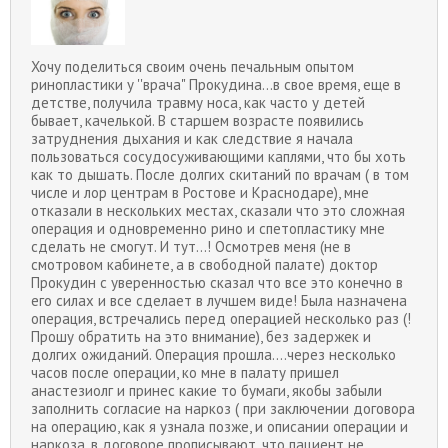
Хочу поделиться своим очень печальным опытом
ринопластики у ''врача" Прокудина...в свое время, еще в
детстве, получила травму носа, как часто у детей
бывает, качелькой. В старшем возрасте появились
затруднения дыхания и как следствие я начала
пользоваться сосудосуживающими каплями, что бы хоть
как то дышать. После долгих скитаний по врачам ( в том
числе и лор центрам в Ростове и Краснодаре), мне
отказали в нескольких местах, сказали что это сложная
операция и одновременно рино и спетопластику мне
сделать не смогут. И тут...! Осмотрев меня (не в
смотровом кабинете, а в свободной палате) доктор
Прокудин с уверенностью сказал что все это конечно в
его силах и все сделает в лучшем виде! Была назначена
операция, встречались перед операцией несколько раз (!
Прошу обратить на это внимание), без задержек и
долгих ожиданий. Операция прошла....через несколько
часов после операции, ко мне в палату пришел
анастезиолг и принес какие то бумаги, якобы забыли
заполнить согласие на наркоз ( при заключении договора
на операцию, как я узнала позже, и описании операции и
наркоза, в договоре прописывают, что пациент не