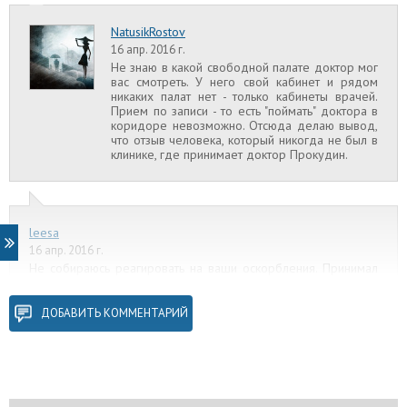
NatusikRostov
16 апр. 2016 г.
Не знаю в какой свободной палате доктор мог
вас смотреть. У него свой кабинет и рядом
никаких палат нет - только кабинеты врачей.
Прием по записи - то есть "поймать" доктора в
коридоре невозможно. Отсюда делаю вывод,
что отзыв человека, который никогда не был в
клинике, где принимает доктор Прокудин.
leesa
16 апр. 2016 г.
Не собираюсь реагировать на ваши оскорбления. Принимал
он во Дворце здоровья. Меня после операции НЕ записывал
на приём, на тел не отвечал и дежурила я возле асбинета
безуспешно. Мои факты останутся при мне , а ваше мнение
ДОБАВИТЬ КОММЕНТАРИЙ
при вас. Не собираюсь переубеждать ни кого, что было то
было. Увы....