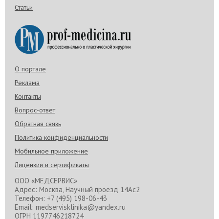
Статьи
Anastasia
09 июля 2018 г.
Делала у Сергея Владимировича
маммопластику - все идеально. Он врач-эстет,
который действительно видит, как будет лучше
именно тебе. При этом не настаивает на своём,
О портале
а слушает пациентов. Очень тактичный и
внимательный.
Реклама
Исполнение - высший пилотаж, этому человеку
Контакты
не страшно довериться, идёшь на операцию в
Вопрос-ответ
полном спокойствии.
На консультации четко и взвешенно отвечает
Обратная связь
на все вопросы, после неё все понятно и
Политика конфиденциальности
разложено по полочкам. Врач всегда на связи,
с этим тоже проблем никаких. Огромное
Мобильное приложение
спасибо Сергею Владимировичу и его
неоспоримому профессионализму. Здорово,
Лицензии и сертификаты
что в Ростовской области есть врачи такого
уровня.
ООО «МЕДСЕРВИС»
Адрес: Москва, Научный проезд 14Ас2
Телефон: +7 (495) 198-06-43
Email: medservisklinika@yandex.ru
ОГРН 1197746218724