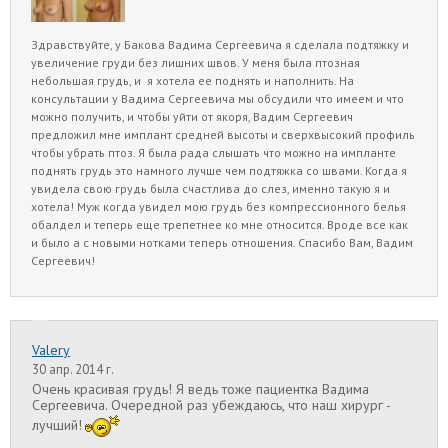
Здравствуйте, у Бакова Вадима Сергеевича я сделала подтяжку и
увеличение груди без лишних швов. У меня была птозная
небольшая грудь, и я хотела ее поднять и наполнить. На
консультации у Вадима Сергеевича мы обсудили что имеем и что
можно получить, и чтобы уйти от якоря, Вадим Сергеевич
предложил мне имплант средней высоты и сверхвысокий профиль
чтобы убрать птоз. Я была рада слышать что можно на импланте
поднять грудь это намного лучше чем подтяжка со швами. Когда я
увидела свою грудь была счастлива до слез, именно такую я и
хотела!
Муж когда увидел мою грудь без компрессионного белья
обалдел и теперь еще трепетнее ко мне относится. Вроде все как
и было а с новыми нотками теперь отношения. Спасибо Вам, Вадим
Сергеевич!
Valery
30 апр. 2014 г.
Очень красивая грудь! Я ведь тоже пациентка Вадима
Сергеевича. Очередной раз убеждаюсь, что наш хирург -
лучший!