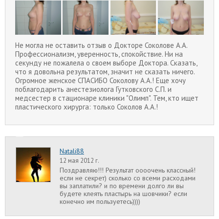
Не могла не оставить отзыв о Докторе Соколове А.А.
Профессионализм, уверенность, спокойствие. Ни на
секунду не пожалела о своем выборе Доктора. Сказать,
что я довольна результатом, значит не сказать ничего.
Огромное женское СПАСИБО Соколову А.А.! Еще хочу
поблагодарить анестезиолога Гутковского С.П. и
медсестер в стационаре клиники "Олимп". Тем, кто ищет
пластического хирурга: только Соколов А.А.!
Natali88
12 мая 2012 г.
Поздравляю!!! Результат оооочень классный!
если не секрет) сколько со всеми расходами
вы заплатили? и по времени долго ли вы
будете клеять пластырь на шовчики? если
конечно им пользуетесь))))