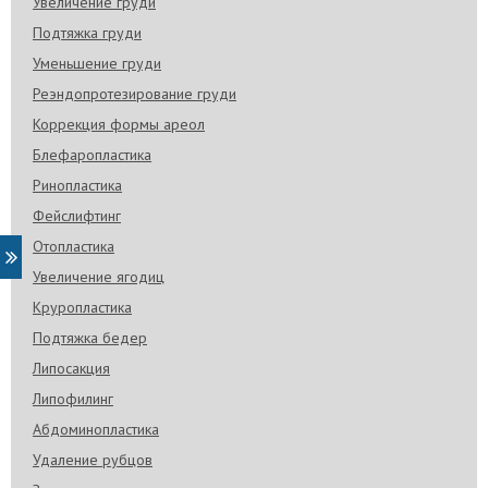
Увеличение груди
Подтяжка груди
Уменьшение груди
Реэндопротезирование груди
Коррекция формы ареол
Блефаропластика
Ринопластика
Фейслифтинг
Отопластика
Увеличение ягодиц
Круропластика
Подтяжка бедер
Липосакция
Липофилинг
Абдоминопластика
Удаление рубцов