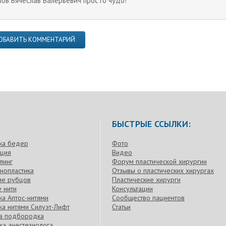
зов Вячеслав Валерьевич просто чудо!
ОБАВИТЬ КОММЕНТАРИЙ
БЫСТРЫЕ ССЫЛКИ:
ка бедер
Фото
кция
Видео
линг
Форум пластической хирургии
нопластика
Отзывы о пластических хирургах
ие рубцов
Пластические хирурги
 нити
Консультации
а Аптос-нитями
Сообщество пациентов
а нитями Силуэт-Лифт
Статьи
ка подбородка
ка анестезиолога