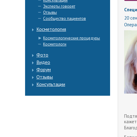
Консультации
Эксперты говорят
Специ
Отзывы
20 сен
Сообщество пациентов
Опера
Косметология
Косметологические процедуры
Косметологи
Фото
Видео
Форум
Отзывы
Консультации
Подтя
кажет
Благо