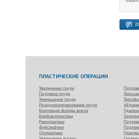
Балки
Д
ПЛАСТИЧЕСКИЕ ОПЕРАЦИИ
Увеличение груди
Подтяж
Подтяжка груди
Липоса
Уменьшение груди
Липофи
Реэндопротезирование груди
Абдоми
Коррекция формы ареол
Удален
Блефаропластика
Золотые
Ринопластика
Подтяжк
Фейслифтинг
Подтяжк
Отопластика
Пласти
Увеличение ягодиц
Странич