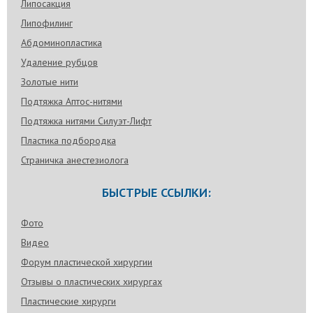
Липосакция
Липофилинг
Абдоминопластика
Удаление рубцов
Золотые нити
Подтяжка Аптос-нитями
Подтяжка нитями Силуэт-Лифт
Пластика подбородка
Страничка анестезиолога
БЫСТРЫЕ ССЫЛКИ:
Фото
Видео
Форум пластической хирургии
Отзывы о пластических хирургах
Пластические хирурги