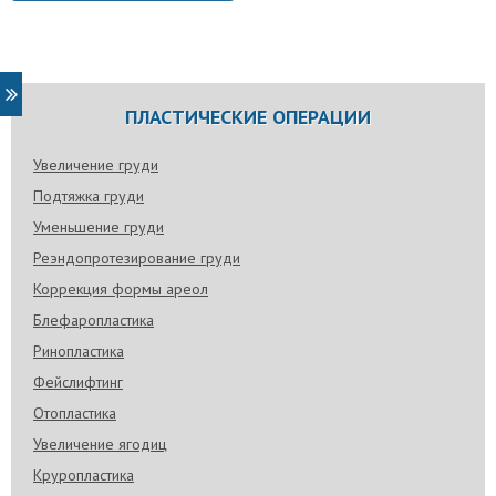
Bunyaka
22 нояб. 2016 г.
И мне про коррекцию ореол интересно. Я
тоже похудела на 50 кг и все мечтаю о абд
ПЛАСТИЧЕСКИЕ ОПЕРАЦИИ
Увеличение груди
Подтяжка груди
Уменьшение груди
Реэндопротезирование груди
Коррекция формы ареол
Блефаропластика
Ринопластика
Фейслифтинг
Отопластика
Увеличение ягодиц
Круропластика