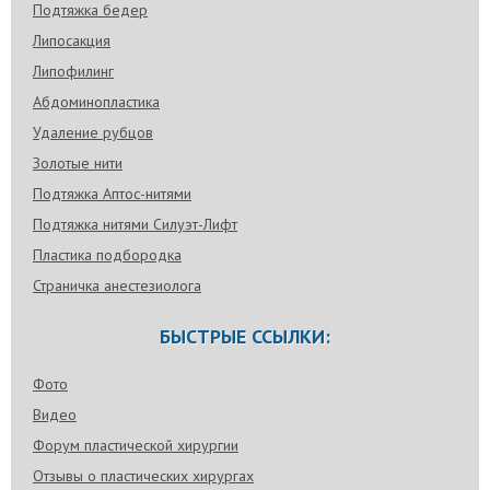
Подтяжка бедер
Липосакция
Липофилинг
Абдоминопластика
Удаление рубцов
Золотые нити
Подтяжка Аптос-нитями
Подтяжка нитями Силуэт-Лифт
Пластика подбородка
Страничка анестезиолога
БЫСТРЫЕ ССЫЛКИ:
Фото
Видео
Форум пластической хирургии
Отзывы о пластических хирургах