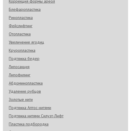
Коррекция формы ареол
Блефаропластика
Ринопластика
Фейслифтинг
Отопластика
Увеличение ягодиц
Круропластика
Подтяжка бедер
Липосакция
Липофилинг
Абдоминопластика
Удаление рубцов
Золотые нити
Подтяжка Аптос-нитями
Подтяжка нитями Силуэт-Лифт
Пластика подбородка