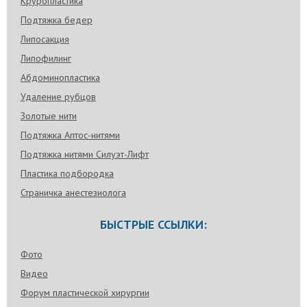
Круропластика
Подтяжка бедер
Липосакция
Липофилинг
Абдоминопластика
Удаление рубцов
Золотые нити
Подтяжка Аптос-нитями
Подтяжка нитями Силуэт-Лифт
Пластика подбородка
Страничка анестезиолога
БЫСТРЫЕ ССЫЛКИ:
Фото
Видео
Форум пластической хирургии