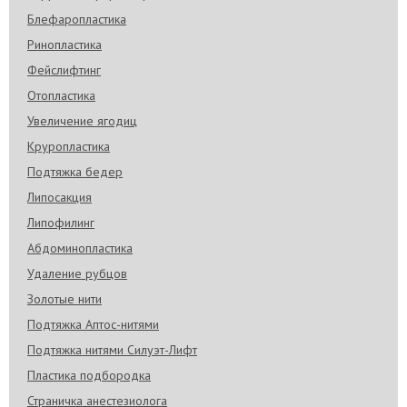
Блефаропластика
Ринопластика
Фейслифтинг
Отопластика
Увеличение ягодиц
Круропластика
Подтяжка бедер
Липосакция
Липофилинг
Абдоминопластика
Удаление рубцов
Золотые нити
Подтяжка Аптос-нитями
Подтяжка нитями Силуэт-Лифт
Пластика подбородка
Страничка анестезиолога