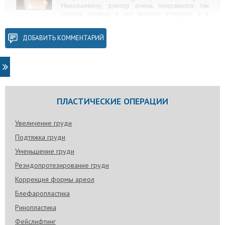
Николаевичу, доктор очень понравился, так
сказать вживую я его видела впервые, а в
передачах и на каналах ютуб-инстаграм часто)
Осмотрел быстро, консультация не часовая,
конечно. Сразу преложил увеличение
ДОБАВИТЬ КОММЕНТАРИЙ
круглыми имплантами через подмышечный
доступ. Врач очень грамотный, дельные
советы, общаешься с ним и сразу видно, что
профессионал перед тобой. Приятно
осознавать, что буду оперироваться у самого
Блохина, лучшего пластического хирурга по
груди.
ПЛАСТИЧЕСКИЕ ОПЕРАЦИИ
Увеличение груди
Подтяжка груди
Len-ok
Уменьшение груди
28 янв. 2020 г.
Реэндопротезирование груди
Сергея Николаевича видела только в клинике,
когда сама оперировалась, а потом часто
Коррекция формы ареол
приходила на осмотры, процедуры и т.д. Могу
Блефаропластика
просто сказать как о человеке. Вижу, как он
тепло относится к своему коллективу, как его
Ринопластика
любят и ценят коллеги. У него, конечно,
своеобразный юмор, но кто его знает ближе,
Фейслифтинг