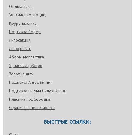
понимают) Да и все-таки он гений, и передал
свое искусство своим ученикам, которые
Отопластика
теперь выросли в профи высокого класса. У
Увеличение ягодиц
одного такого и я оперировалась - у Тумакова)
Круропластика
Подтяжка бедер
Липосакция
Липофилинг
Абдоминопластика
Удаление рубцов
Золотые нити
Подтяжка Аптос-нитями
Подтяжка нитями Силуэт-Лифт
Пластика подбородка
Страничка анестезиолога
БЫСТРЫЕ ССЫЛКИ:
Фото