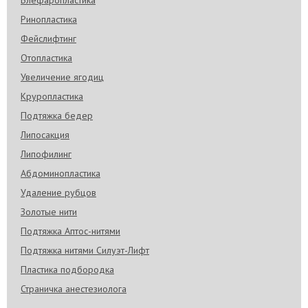
Блефаропластика
Ринопластика
Фейслифтинг
Отопластика
Увеличение ягодиц
Круропластика
Подтяжка бедер
Липосакция
Липофилинг
Абдоминопластика
Удаление рубцов
Золотые нити
Подтяжка Аптос-нитями
Подтяжка нитями Силуэт-Лифт
Пластика подбородка
Страничка анестезиолога