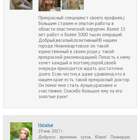
Прекрасный специалист своего профиля,с
большим стажем и опытом работы в
области пластической хирургии..более 15
лет работ и более 5000 тысяч операций.
Добрый,веселый,позитивный!В нашем
городе Нижневартовске он такой
единственный в своем роде,с такой
прекрасной рекомендацией. Попасть к нему
хочет каждый и поэтому,порой,своей
очереди приходится ждать достаточно
долго. Если честно,я даже удивлена,что в
нашем крае есть такой прекрасный доктор.
Он помог мне стать лучше,красивее и
счастливее. Спасибо большое ему за его
золотые руки!
Наталья
19 янв. 2017 г.
Доброго времени суток, Юлия! Планирую