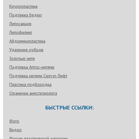
Круропластика
Подтяжка бедер
Липосакция
Липофилинг
Абдоминопластика
Удаление рубцов
Золотые нити
Подтяжка Аптос-нитями
Подтяжка нитями Силуэт-Лифт
Пластика подбородка
Страничка анестезиолога
БЫСТРЫЕ ССЫЛКИ:
Фото
Видео
Форум пластической хирургии