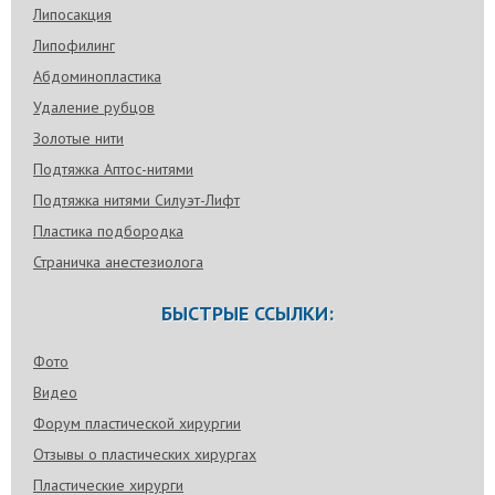
Липосакция
Липофилинг
Абдоминопластика
Удаление рубцов
Золотые нити
Подтяжка Аптос-нитями
Подтяжка нитями Силуэт-Лифт
Пластика подбородка
Страничка анестезиолога
БЫСТРЫЕ ССЫЛКИ:
Фото
Видео
Форум пластической хирургии
Отзывы о пластических хирургах
Пластические хирурги