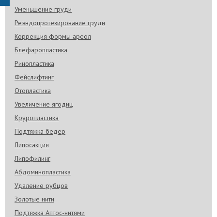
После ОП на след.день домой (в стационаре
Уменьшение груди
сутки). Удачи!
Реэндопротезирование груди
Коррекция формы ареол
Блефаропластика
Ринопластика
Фейслифтинг
Отопластика
Увеличение ягодиц
Круропластика
Подтяжка бедер
Липосакция
Липофилинг
Абдоминопластика
Удаление рубцов
Золотые нити
Подтяжка Аптос-нитями