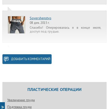
Sovershenstvo
08 дек. 2015 г.
Спасибо! Оперировалась я в конце июля,
доступ под грудью.
butarina
ДОБАВИТЬ КОММЕНТАРИЙ
16 мая 2016 г.
У Вас очень красивая грудь! Скажите, сколько
вышло в деньгах и сколько время в
стационаре провели? Тоже хочу у него делать
грудь.
ПЛАСТИЧЕСКИЕ ОПЕРАЦИИ
Sovershenstvo
Увеличение груди
17 мая 2016 г.
Подтяжка груди
Спасибо! Вышло 140тр (почти год назад).