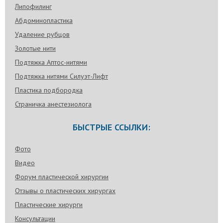
Липофилинг
Абдоминопластика
Удаление рубцов
Золотые нити
Подтяжка Аптос-нитями
Подтяжка нитями Силуэт-Лифт
Пластика подбородка
Страничка анестезиолога
БЫСТРЫЕ ССЫЛКИ:
Фото
Видео
Форум пластической хирургии
Отзывы о пластических хирургах
Пластические хирурги
Консультации