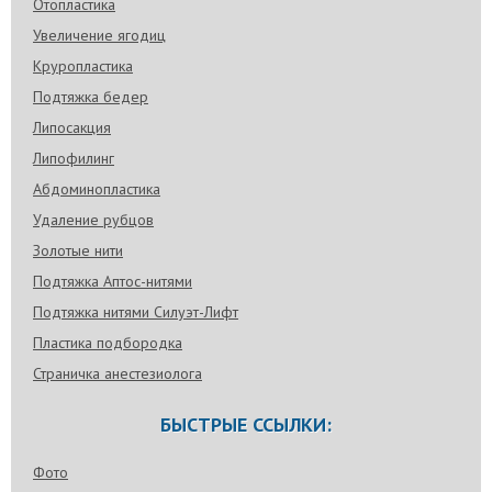
Отопластика
Увеличение ягодиц
Круропластика
Подтяжка бедер
Липосакция
Липофилинг
Абдоминопластика
Удаление рубцов
Золотые нити
Подтяжка Аптос-нитями
Подтяжка нитями Силуэт-Лифт
Пластика подбородка
Страничка анестезиолога
БЫСТРЫЕ ССЫЛКИ:
Фото