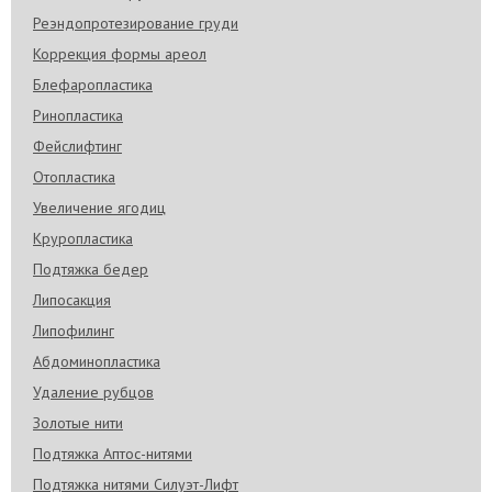
Реэндопротезирование груди
Коррекция формы ареол
Блефаропластика
Ринопластика
Фейслифтинг
Отопластика
Увеличение ягодиц
Круропластика
Подтяжка бедер
Липосакция
Липофилинг
Абдоминопластика
Удаление рубцов
Золотые нити
Подтяжка Аптос-нитями
Подтяжка нитями Силуэт-Лифт