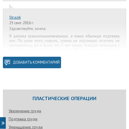
Strazik
25 сент. 2016 г.
Здравствуйте, iurena.
Я делала трансконьюктивальную, а мама обычную подтяжку
век. По цене могу соврать, суммы не огромные, поэтому не
запомнилось, да и было это 5 лет назад. Каждая операция с
прибыванием в стационаре около 35 тр, примерно! Сейчас,
возможно, подороже стало.
ДОБАВИТЬ КОММЕНТАРИЙ
iurena
26 сент. 2016 г.
Спасибо большое за ответ
ПЛАСТИЧЕСКИЕ ОПЕРАЦИИ
Увеличение груди
Подтяжка груди
Уменьшение груди