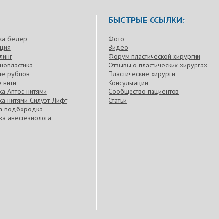
БЫСТРЫЕ ССЫЛКИ:
ка бедер
Фото
кция
Видео
линг
Форум пластической хирургии
нопластика
Отзывы о пластических хирургах
ие рубцов
Пластические хирурги
 нити
Консультации
а Аптос-нитями
Сообщество пациентов
а нитями Силуэт-Лифт
Статьи
ка подбородка
ка анестезиолога