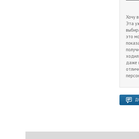
Хочу 
Эта у
выбир
это м
показа
получ
ходил
даже 
отлич
персо
Д