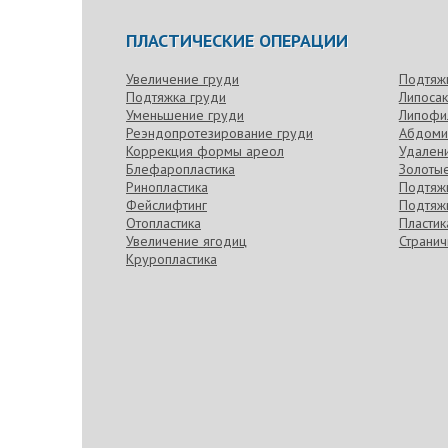
ПЛАСТИЧЕСКИЕ ОПЕРАЦИИ
Увеличение груди
Подтяж
Подтяжка груди
Липоса
Уменьшение груди
Липофи
Реэндопротезирование груди
Абдоми
Коррекция формы ареол
Удален
Блефаропластика
Золотые
Ринопластика
Подтяжк
Фейслифтинг
Подтяжк
Отопластика
Пласти
Увеличение ягодиц
Странич
Круропластика