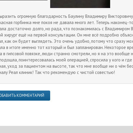
выразить огромную благодарность Баулину Владимиру Викторовичу! 
жасная горбинка мне покоя не давала много лет. Теперь наконец-то
ала достаточно долго, но рада, что познакомилась с Владимиром Ви
ой хирург ещё на первой консультации. Он мне всё подробно объяс
л, как он будет выглядеть. Это очень удобно, потому что сразу мо
ила в итоге именно тот который и был запланирован. Некоторое вр
а в гипсовой повязке, люди странно смотрели, но я на это вообще
подошла, поинтересовалась моей операцией, спросила у кого и где 
ная, уход за пациентом на высоте, так что мне вообще ни о чём б
налу Реал клиник! Так что рекомендую с чистой совестью!
ОБАВИТЬ КОММЕНТАРИЙ