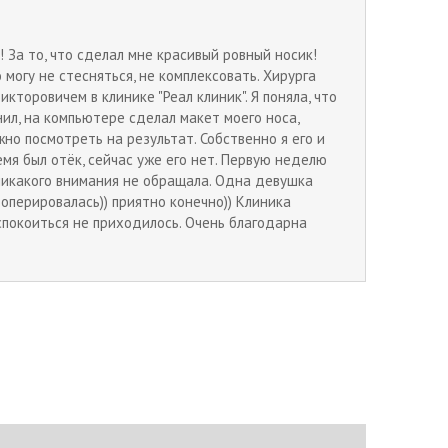
За то, что сделал мне красивый ровный носик!
 могу не стесняться, не комплексовать. Хирурга
кторовичем в клинике "Реал клиник". Я поняла, что
нил, на компьютере сделал макет моего носа,
жно посмотреть на результат. Собственно я его и
емя был отёк, сейчас уже его нет. Первую неделю
 никакого внимания не обращала. Одна девушка
оперировалась)) приятно конечно)) Клиника
еспокоиться не приходилось. Очень благодарна