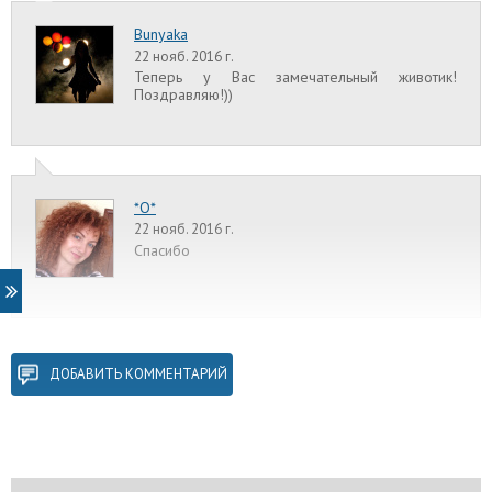
Bunyaka
22 нояб. 2016 г.
Теперь у Вас замечательный животик!
Поздравляю!))
*О*
22 нояб. 2016 г.
Спасибо
ДОБАВИТЬ КОММЕНТАРИЙ
ane4ka-f
12 дек. 2017 г.
Скажите пожалуйста, делали вам липосакцию вместе с
абдоминопластикой? И, если не секрет, во сколько вам это
обошлось?
Я сама из Москвы, но ищу опытных врачей из других