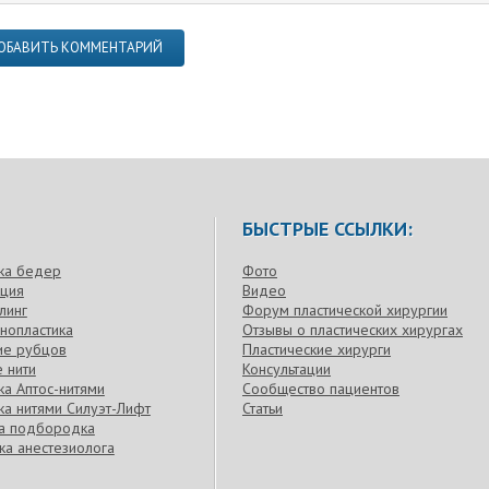
ОБАВИТЬ КОММЕНТАРИЙ
БЫСТРЫЕ ССЫЛКИ:
ка бедер
Фото
кция
Видео
линг
Форум пластической хирургии
нопластика
Отзывы о пластических хирургах
ие рубцов
Пластические хирурги
 нити
Консультации
а Аптос-нитями
Сообщество пациентов
а нитями Силуэт-Лифт
Статьи
ка подбородка
ка анестезиолога