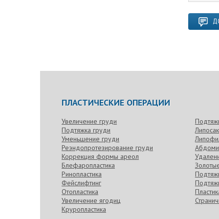
Д
ПЛАСТИЧЕСКИЕ ОПЕРАЦИИ
Увеличение груди
Подтяж
Подтяжка груди
Липоса
Уменьшение груди
Липофи
Реэндопротезирование груди
Абдоми
Коррекция формы ареол
Удален
Блефаропластика
Золотые
Ринопластика
Подтяжк
Фейслифтинг
Подтяжк
Отопластика
Пласти
Увеличение ягодиц
Странич
Круропластика