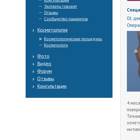
Консультации
Эксперты говорят
Специ
Отзывы
01 дек
Сообщество пациентов
Опера
Косметология
Косметологические процедуры
Косметологи
Фото
Видео
Форум
Отзывы
Консультации
4 мес
повер
Техни
хочетс
интимн