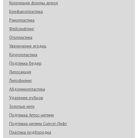
Коррекция формы ареол
Блефаропластика
Ринопластика
Фейслифтинг
Отопластика
Увеличение ягодиц
Круропластика
Подтяжка бедер
Липосакция
Липофилинг
Абдоминопластика
Удаление рубцов
Золотые нити
Подтяжка Аптос-нитями
Подтяжка нитями Силуэт-Лифт
Пластика подбородка