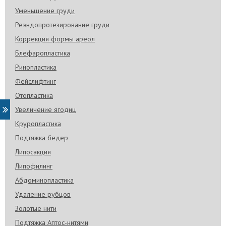
Уменьшение груди
Реэндопротезирование груди
Коррекция формы ареол
Блефаропластика
Ринопластика
Фейслифтинг
Отопластика
Увеличение ягодиц
Круропластика
Подтяжка бедер
Липосакция
Липофилинг
Абдоминопластика
Удаление рубцов
Золотые нити
Подтяжка Аптос-нитями