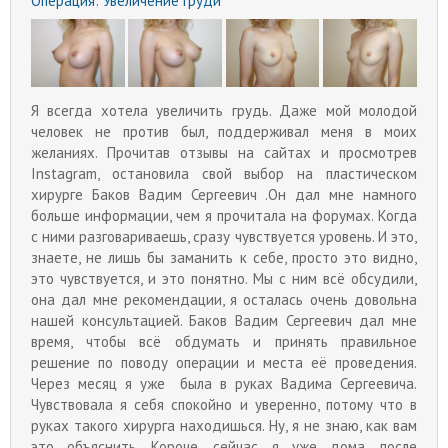
Операция:
Увеличение груди
Я всегда хотела увеличить грудь. Даже мой молодой
человек не против был, поддерживал меня в моих
желаниях. Прочитав отзывы на сайтах и просмотрев
Instagram, остановила свой выбор на пластическом
хирурге Баков Вадим Сергеевич .Он дал мне намного
больше информации, чем я прочитала на форумах. Когда
с ними разговариваешь, сразу чувствуется уровень. И это,
знаете, не лишь бы заманить к себе, просто это видно,
это чувствуется, и это понятно. Мы с ним всё обсудили,
она дал мне рекомендации, я осталась очень довольна
нашей консультацией. Баков Вадим Сергеевич дал мне
время, чтобы всё обдумать и принять правильное
решение по поводу операции и места её проведения.
Через месяц я уже была в руках Вадима Сергеевича.
Чувствовала я себя спокойно и уверенно, потому что в
руках такого хирурга находишься. Ну, я не знаю, как вам
это объяснить. Короче, сейчас я уже дома, после