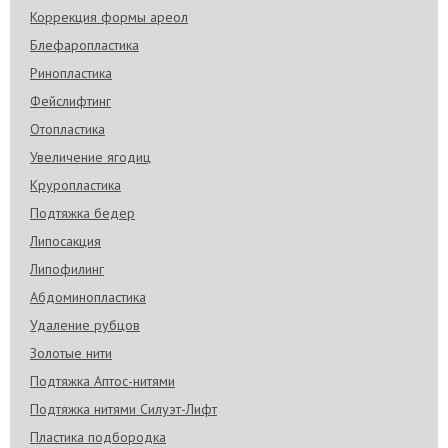
Коррекция формы ареол
Блефаропластика
Ринопластика
Фейслифтинг
Отопластика
Увеличение ягодиц
Круропластика
Подтяжка бедер
Липосакция
Липофилинг
Абдоминопластика
Удаление рубцов
Золотые нити
Подтяжка Аптос-нитями
Подтяжка нитями Силуэт-Лифт
Пластика подбородка