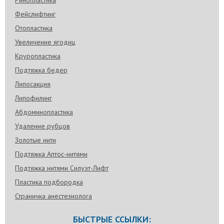
Ринопластика
Фейслифтинг
Отопластика
Увеличение ягодиц
Круропластика
Подтяжка бедер
Липосакция
Липофилинг
Абдоминопластика
Удаление рубцов
Золотые нити
Подтяжка Аптос-нитями
Подтяжка нитями Силуэт-Лифт
Пластика подбородка
Страничка анестезиолога
БЫСТРЫЕ ССЫЛКИ: