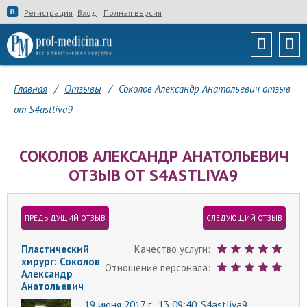
Регистрация
Вход
Полная версия
Главная
/
Отзывы
/
Соколов Александр Анатольевич отзыв
от S4astliva9
СОКОЛОВ АЛЕКСАНДР АНАТОЛЬЕВИЧ
ОТЗЫВ ОТ S4ASTLIVA9
ПРЕДЫДУЩИЙ ОТЗЫВ
СЛЕДУЮЩИЙ ОТЗЫВ
Пластический
Качество услуги:
хирург: Соколов
Отношение персонала:
Александр
Анатольевич
19 июня 2017 г., 13:09:40,
S4astliva9