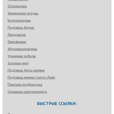
Отопластика
Увеличение ягодиц
Круропластика
Подтяжка бедер
Липосакция
Липофилинг
Абдоминопластика
Удаление рубцов
Золотые нити
Подтяжка Аптос-нитями
Подтяжка нитями Силуэт-Лифт
Пластика подбородка
Страничка анестезиолога
БЫСТРЫЕ ССЫЛКИ: