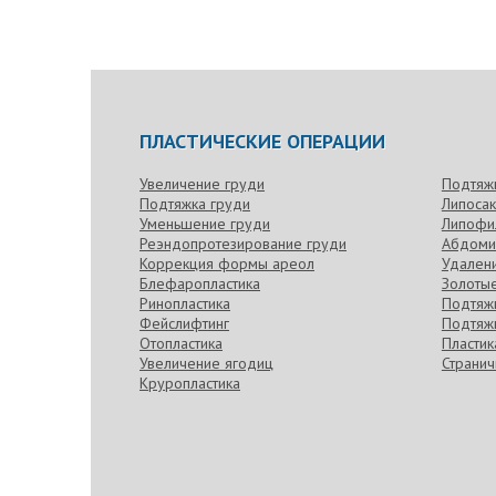
ПЛАСТИЧЕСКИЕ ОПЕРАЦИИ
Увеличение груди
Подтяж
Подтяжка груди
Липоса
Уменьшение груди
Липофи
Реэндопротезирование груди
Абдоми
Коррекция формы ареол
Удален
Блефаропластика
Золотые
Ринопластика
Подтяжк
Фейслифтинг
Подтяжк
Отопластика
Пласти
Увеличение ягодиц
Странич
Круропластика