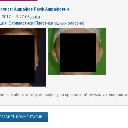
алист: Ашрафов Рауф Ашрафович
. 2017 г., 3:27:03,
nata
ция:
Отопластика (Пластика ушных раковин)
ое спасибо доктору Ашрафову за прекрасный результат операции.
ОБАВИТЬ КОММЕНТАРИЙ