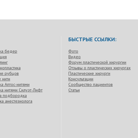
БЫСТРЫЕ ССЫЛКИ:
ка бедер
Фото
кция
Видео
линг
Форум пластической хирургии
нопластика
Отзывы о пластических хирургах
ие рубцов
Пластические хирурги
 нити
Консультации
а Аптос-нитями
Сообщество пациентов
а нитями Силуэт-Лифт
Статьи
ка подбородка
ка анестезиолога