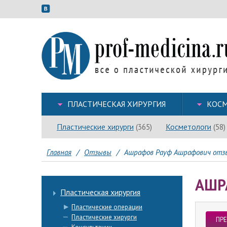
ПЛАСТИЧЕСКАЯ ХИРУРГИЯ
КОСМ
Пластические хирурги
Косметологи
(365)
(58)
Главная
/
Отзывы
/
Ашрафов Рауф Ашрафович отзы
АШР
Пластическая хирургия
Пластические операции
Пластические хирурги
ПР