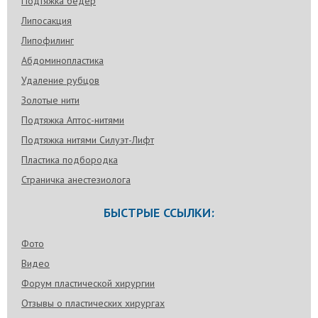
Подтяжка бедер
Липосакция
Липофилинг
Абдоминопластика
Удаление рубцов
Золотые нити
Подтяжка Аптос-нитями
Подтяжка нитями Силуэт-Лифт
Пластика подбородка
Страничка анестезиолога
БЫСТРЫЕ ССЫЛКИ:
Фото
Видео
Форум пластической хирургии
Отзывы о пластических хирургах