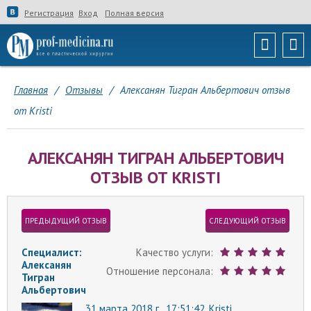
Регистрация
Вход
Полная версия
Главная
/
Отзывы
/
Алексанян Тигран Альбертович отзыв
от Kristi
АЛЕКСАНЯН ТИГРАН АЛЬБЕРТОВИЧ
ОТЗЫВ ОТ KRISTI
ПРЕДЫДУЩИЙ ОТЗЫВ
СЛЕДУЮЩИЙ ОТЗЫВ
Специалист:
Качество услуги:
Алексанян
Отношение персонала:
Тигран
Альбертович
31 марта 2018 г., 17:51:42,
Kristi