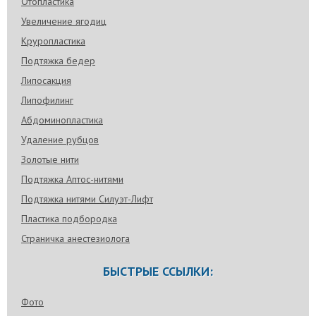
Отопластика
Увеличение ягодиц
Круропластика
Подтяжка бедер
Липосакция
Липофилинг
Абдоминопластика
Удаление рубцов
Золотые нити
Подтяжка Аптос-нитями
Подтяжка нитями Силуэт-Лифт
Пластика подбородка
Страничка анестезиолога
БЫСТРЫЕ ССЫЛКИ:
Фото