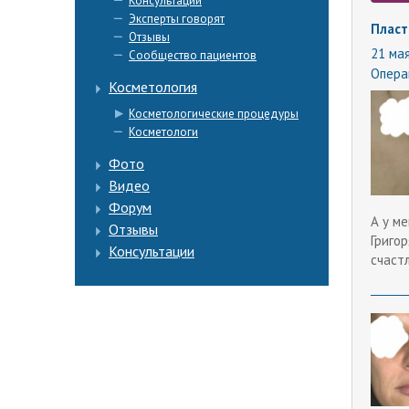
Консультации
Эксперты говорят
Пласт
Отзывы
21 мая
Сообщество пациентов
Опера
Косметология
Косметологические процедуры
Косметологи
Фото
Видео
Форум
А у м
Отзывы
Григор
Консультации
счастл