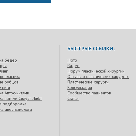
 носик)) Я тоже сделала у Владислава Семеновича ринопластику недавн
БЫСТРЫЕ ССЫЛКИ:
ка бедер
Фото
кция
Видео
линг
Форум пластической хирургии
нопластика
Отзывы о пластических хирургах
ие рубцов
Пластические хирурги
 нити
Консультации
а Аптос-нитями
Сообщество пациентов
а нитями Силуэт-Лифт
Статьи
ка подбородка
ка анестезиолога