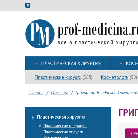
ПЛАСТИЧЕСКАЯ ХИРУРГИЯ
КОСМ
Пластические хирурги
Косметологи
(365)
(58)
Главная
/
Отзывы
/
Григорянц Владислав Семенович
ГРИ
Пластическая хирургия
Пластические операции
Пластические хирурги
ПР