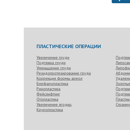
Крутой
сняли.
ПЛАСТИЧЕСКИЕ ОПЕРАЦИИ
Увеличение груди
Подтяж
Подтяжка груди
Липоса
Уменьшение груди
Липофи
Реэндопротезирование груди
Абдоми
Коррекция формы ареол
Удален
Блефаропластика
Золотые
Ринопластика
Подтяжк
Фейслифтинг
Подтяжк
Отопластика
Пласти
Увеличение ягодиц
Странич
Круропластика