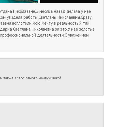
тлана Николаевне.3 месяца назад,делала у нее
дом увидела работы Светланы Николаевны.Сразу
лаевна,воплотили мою мечту в реальность.Я так
годарна Светлана Николаевна за это.У нее золотые
й профессиональной деятельности.С уважением
ам также всего самого наилучшего!