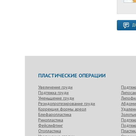
Д
ПЛАСТИЧЕСКИЕ ОПЕРАЦИИ
Увеличение груди
Подтяж
Подтяжка груди
Липоса
Уменьшение груди
Липофи
Реэндопротезирование груди
Абдоми
Коррекция формы ареол
Удален
Блефаропластика
Золотые
Ринопластика
Подтяжк
Фейслифтинг
Подтяжк
Отопластика
Пласти