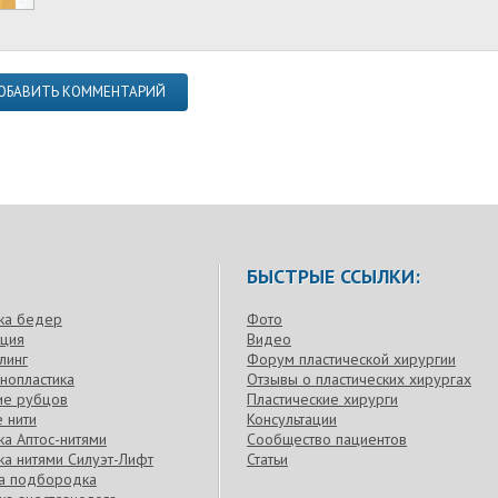
ОБАВИТЬ КОММЕНТАРИЙ
БЫСТРЫЕ ССЫЛКИ:
ка бедер
Фото
кция
Видео
линг
Форум пластической хирургии
нопластика
Отзывы о пластических хирургах
ие рубцов
Пластические хирурги
 нити
Консультации
а Аптос-нитями
Сообщество пациентов
а нитями Силуэт-Лифт
Статьи
ка подбородка