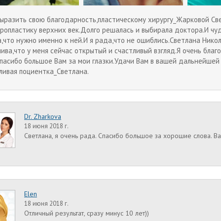
выразить свою благодарность,пластическому хирургу_Жарковой Све
ропластику верхних век.Долго решалась и выбирала доктора.И чу
а,что нужно именно к ней.И я рада,что не ошиблись.Светлана Нико
лива,что у меня сейчас открытый и счастливый взгляд.Я очень бла
Спасибо большое Вам за мои глазки.Удачи Вам в вашей дальнейше
тливая поциентка_Светлана.
Dr. Zharkova
18 июня 2018 г.
Светлана, я очень рада. Спасибо большое за хорошие слова. В
Elen
18 июня 2018 г.
Отличный результат, сразу минус 10 лет))