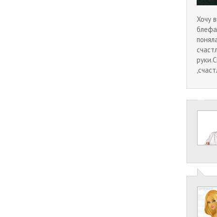
Хочу 
блефа
понял
счаст
руки.
,счас