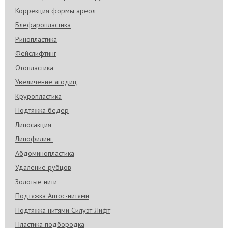
Коррекция формы ареол
Блефаропластика
Ринопластика
Фейслифтинг
Отопластика
Увеличение ягодиц
Круропластика
Подтяжка бедер
Липосакция
Липофилинг
Абдоминопластика
Удаление рубцов
Золотые нити
Подтяжка Аптос-нитями
Подтяжка нитями Силуэт-Лифт
Пластика подбородка