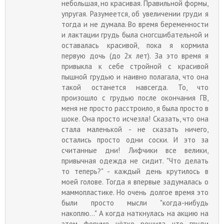
небольшая, но красивая. Правильной формы,
упругая. Разумеется, об увеличении груди я
тогда и не думала. Во время беременности
и лактации грудь была сногсшибательной и
оставалась красивой, пока я кормила
первую дочь (до 2х лет). За это время я
привыкла к себе стройной с красивой
пышной грудью и наивно полагала, что она
такой останется навсегда. То, что
произошло с грудью после окончания ГВ,
меня не просто расстроило, я была просто в
шоке. Она просто исчезла! Сказать, что она
стала маленькой - не сказать ничего,
остались просто одни соски. И это за
считанные дни! Лифчики все велики,
привычная одежда не сидит. "Что делать
то теперь?" - каждый день крутилось в
моей голове. Тогда я впервые задумалась о
маммопластике. Но очень долгое время это
были просто мысли "когда-нибудь
накоплю..." А когда наткнулась на акцию на
этом форуме, чётко решила, что груди