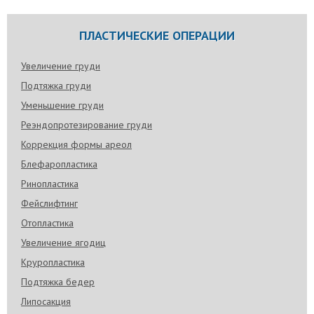
ПЛАСТИЧЕСКИЕ ОПЕРАЦИИ
Увеличение груди
Подтяжка груди
Уменьшение груди
Реэндопротезирование груди
Коррекция формы ареол
Блефаропластика
Ринопластика
Фейслифтинг
Отопластика
Увеличение ягодиц
Круропластика
Подтяжка бедер
Липосакция