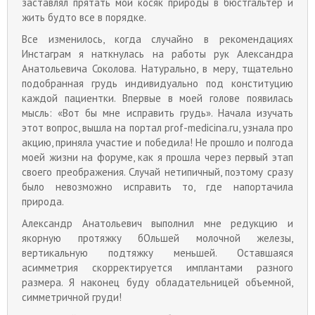
заставлял прятать мой косяк природы в бюстгальтер и
жить будто все в порядке.
Все изменилось, когда случайно в рекомендациях
Инстаграм я наткнулась на работы рук Александра
Анатольевича Соколова. Натурально, в меру, тщательно
подобранная грудь индивидуально под конституцию
каждой пациентки. Впервые в моей голове появилась
мысль: «Вот бы мне исправить грудь». Начала изучать
этот вопрос, вышла на портал prof-medicina.ru, узнала про
акцию, приняла участие и победила! Не прошло и полгода
моей жизни на форуме, как я прошла через первый этап
своего преображения. Случай нетипичный, поэтому сразу
было невозможно исправить то, где напортачила
природа.
Александр Анатольевич выполнил мне редукцию и
якорную протяжку бОльшей молочной железы,
вертикальную подтяжку меньшей. Оставшаяся
асимметрия скорректируется имплантами разного
размера. Я наконец буду обладательницей объемной,
симметричной груди!