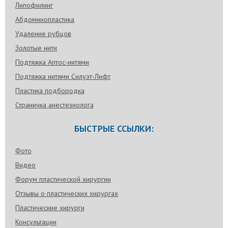
Липофилинг
Абдоминопластика
Удаление рубцов
Золотые нити
Подтяжка Аптос-нитями
Подтяжка нитями Силуэт-Лифт
Пластика подбородка
Страничка анестезиолога
БЫСТРЫЕ ССЫЛКИ:
Фото
Видео
Форум пластической хирургии
Отзывы о пластических хирургах
Пластические хирурги
Консультации