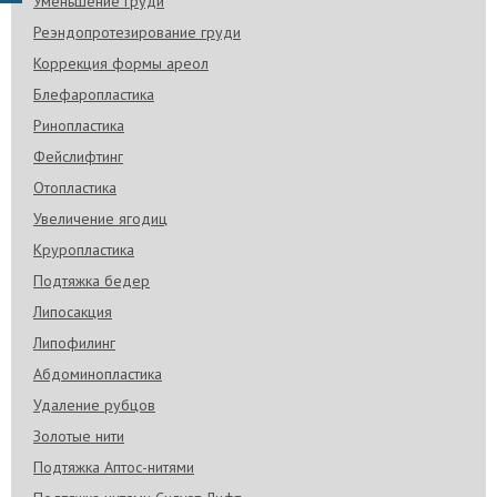
Уменьшение груди
Реэндопротезирование груди
Коррекция формы ареол
Блефаропластика
Ринопластика
Фейслифтинг
Отопластика
Увеличение ягодиц
Круропластика
Подтяжка бедер
Липосакция
Липофилинг
Абдоминопластика
Удаление рубцов
Золотые нити
Подтяжка Аптос-нитями