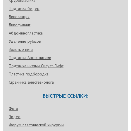
Круропластика
Подтяжка бедер
Липосакция
Липофилинг
Абдоминопластика
Удаление рубцов
Золотые нити
Подтяжка Аптос-нитями
Подтяжка нитями Силуэт-Лифт
Пластика подбородка
Страничка анестезиолога
БЫСТРЫЕ ССЫЛКИ:
Фото
Видео
Форум пластической хирургии