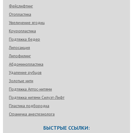
Фейслифтинг
Отопластика
Увеличение ягодиц
Круропластика
Подтяжка бедер
Липосакция
Липофилинг
Абдоминопластика
Удаление рубцов
Золотые нити
Подтяжка Аптос-нитями
Подтяжка нитями Силуэт-Лифт
Пластика подбородка
Страничка анестезиолога
БЫСТРЫЕ ССЫЛКИ: