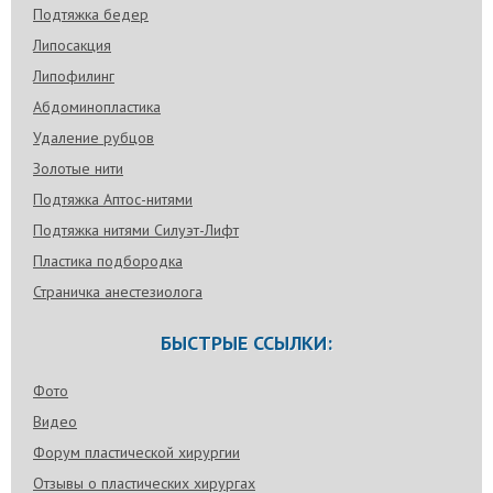
Подтяжка бедер
Липосакция
Липофилинг
Абдоминопластика
Удаление рубцов
Золотые нити
Подтяжка Аптос-нитями
Подтяжка нитями Силуэт-Лифт
Пластика подбородка
Страничка анестезиолога
БЫСТРЫЕ ССЫЛКИ:
Фото
Видео
Форум пластической хирургии
Отзывы о пластических хирургах