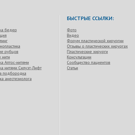
БЫСТРЫЕ ССЫЛКИ:
ка бедер
Фото
кция
Видео
линг
Форум пластической хирургии
нопластика
Отзывы о пластических хирургах
ие рубцов
Пластические хирурги
 нити
Консультации
а Аптос-нитями
Сообщество пациентов
а нитями Силуэт-Лифт
Статьи
ка подбородка
ка анестезиолога