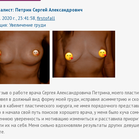
алист: Петрин Сергей Александрович
. 2020 г., 23:41:58,
firstofall
ция:
Увеличение груди
тзыв о работе врача Сергея Александровича Петрина, моего пласти
ивел в должный вид форму моей груди, исправил асимметрию и ско
а в кабинет пластического хирурга, не имея порядочного представ
 я начала свой путь поисков хорошего врача, у меня было куча сом
еннюю уверенность и мотивацию измениться и расставила приорите
ти их на себя. Меня сильно вдохновляли результаты других девушек
те.