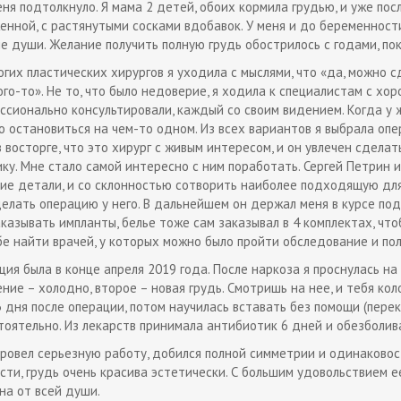
еня подтолкнуло. Я мама 2 детей, обоих кормила грудью, и уже пос
енной, с растянутыми сосками вдобавок. У меня и до беременности
не души. Желание получить полную грудь обострилось с годами, пок
огих пластических хирургов я уходила с мыслями, что «да, можно с
ого-то». Не то, что было недоверие, я ходила к специалистам с хо
ссионально консультировали, каждый со своим видением. Когда у ж
о остановиться на чем-то одном. Из всех вариантов я выбрала опе
 восторге, что это хирург с живым интересом, и он увлечен сделать
ику. Мне стало самой интересно с ним поработать. Сергей Петрин и
ие детали, и со склонностью сотворить наиболее подходящую для 
делать операцию у него. В дальнейшем он держал меня в курсе под
аказывать импланты, белье тоже сам заказывал в 4 комплектах, что
бе найти врачей, у которых можно было пройти обследование и по
ия была в конце апреля 2019 года. После наркоза я проснулась на 
ие – холодно, второе – новая грудь. Смотришь на нее, и тебя коло
3 дня после операции, потом научилась вставать без помощи (перек
тоятельно. Из лекарств принимала антибиотик 6 дней и обезболив
провел серьезную работу, добился полной симметрии и одинаковос
ости, грудь очень красива эстетически. С большим удовольствием 
на от всей души.