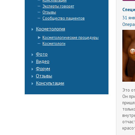
Консультации
Эксперты говорят
Специ
Отзывы
31 янв
Сообщество пациентов
Опера
Косметология
Косметологические процедуры
Косметологи
Фото
Видео
Форум
Отзывы
Консультации
Это о
Он пр
пришл
только
внутр
отчас
красо