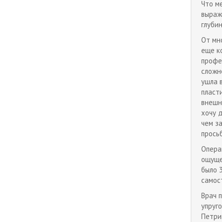
Что м
выраж
глуби
От мн
еще к
профе
сложн
ушла в
пласт
внешн
хочу 
чем з
прось
Операц
ощущен
было 
самос
Врач 
упруг
Петри