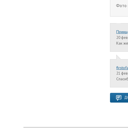
Фото 
Принц
20 февр
Как же
firstofa
21 февр
Спасиб
Д