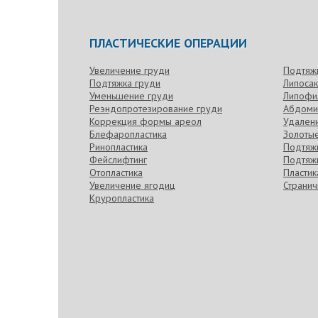
ПЛАСТИЧЕСКИЕ ОПЕРАЦИИ
Увеличение груди
Подтяж
Подтяжка груди
Липоса
Уменьшение груди
Липофи
Реэндопротезирование груди
Абдоми
Коррекция формы ареол
Удален
Блефаропластика
Золотые
Ринопластика
Подтяжк
Фейслифтинг
Подтяжк
Отопластика
Пласти
Увеличение ягодиц
Странич
Круропластика