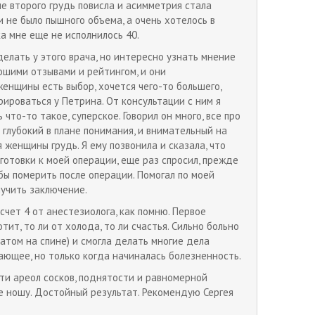
ле второго грудь повисла и асимметрия стала
 не было пышного объема, а очень хотелось в
а мне еще не исполнилось 40.
делать у этого врача, но интересно узнать мнение
рошими отзывами и рейтингом, и они
енщины есть выбор, хочется чего-то большего,
рироваться у Петрина. От консультации с ним я
 что-то такое, суперское. Говорил он много, все про
 глубокий в плане понимания, и внимательный на
женщины грудь. Я ему позвонила и сказала, что
готовки к моей операции, еще раз спросил, прежде
бы померить после операции. Помогал по моей
лучить заключение.
счет 4 от анестезиолога, как помню. Первое
тит, то ли от холода, то ли счастья. Сильно больно
атом на спине) и смогла делать многие дела
ающее, но только когда начиналась болезненность.
ти ареол сосков, поднятости и равномерной
ее ношу. Достойный результат. Рекомендую Сергея