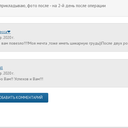
прикладываю, фото после - на 2-й день после операции
есса❤
. 2020 г.
 вам повезло!!!!Моя мечта ,тоже иметь шикарную грудь))После двух р
ll
. 2020 г.
о Вам!! Успехов и Вам!!!
ОБАВИТЬ КОММЕНТАРИЙ