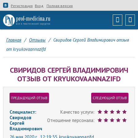
Регистрация
Вход
Полная версия
Главная
/
Отзывы
/
Свиридов Сергей Владимирович отзыв
от kryukovaannazifd
СВИРИДОВ СЕРГЕЙ ВЛАДИМИРОВИЧ
ОТЗЫВ ОТ KRYUKOVAANNAZIFD
ПРЕДЫДУЩИЙ ОТЗЫВ
СЛЕДУЮЩИЙ ОТЗЫВ
Специалист:
Качество услуги:
Свиридов
Отношение персонала:
Сергей
Владимирович
26 мая 2020 г., 12:19:35,
kryukovaannazifd