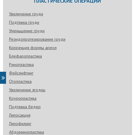
ПЛАСТИЧЕСКИЕ ОПЕРАЦИИ
Увеличение груди
Подтяжка груди
Уменьшение груди
Реэндопротезирование груди
Коррекция формы ареол
Блефаропластика
Ринопластика
Фейслифтинг
Отопластика
Увеличение ягодиц
Круропластика
Подтяжка бедер
Липосакция
Липофилинг
Абдоминопластика