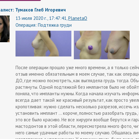
алист: Тумаков Глеб Игоревич
13 июля 2020 г., 17:47:41,
PlanetaO
Операция:
Подтяжка груди
После операции прошло уже много времени, а я только сейч
отзыв именно обязательным в моем случае, так как операц
ДО, где можно посмотреть, как выглядела грудь тогда. Об
растянуты. Одной подтяжкой без имлпантов было не обойти
поняла, что импланты нужны. Когда начала изучать информ
всегда дает такой же красивый результат, как просто уве
кропотливая: нужно сделать несколько разрезов, иссечь и
установить имплант ... короче, полностью разобрать грудь
это все было красиво. Не все хирурги вообще берутся и га
мастодонтов в этой области, пересмотрела много фото, чи
него самые удачные работы по моему случаю. Общалась лич