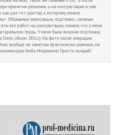
охожа на мою, такой же сильный птоз, а после
при принятии решения, а на консультации я уже
то как раз тот доктор, к которому можно
опыт. Обширные липосакции, подтяжки, сложные
таты его работ на консультации, поняла, что у меня
атуральную грудь. У меня была якорная подтяжка,
 Demi, объем 285сс). На фото после операции
ейчас вообще не заметны практически шовчики, на
 рекомендую Глеба Игоревича! Просто лучший!