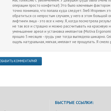
мастопексию с увеличением. У девушки грудь была очень п
операции просто конфетка!) Это было ключевым фактором 
точно понимала, что попала куда следует. Глеб Игоревич э
обратиться со непростым случаем, у него в этом большой 
лифтинги лица - это все к нему. Я, когда посмотрела резуль
не так все и страшно и можно рассчитывать на красивую н
уменьшение ареол и установка имлпантов (Motiva Ergonomix
прошло 5 месяцев - грудь уже тогда выглядела шикарно. С
ощупь натуральная, мягкая, имплант не прощупать. Я смело
ОБАВИТЬ КОММЕНТАРИЙ
БЫСТРЫЕ ССЫЛКИ: