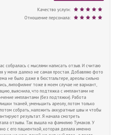
Качество услуги:
Отношение персонала:
ас собралась с мыслями написать отзыв. И считаю
ия у меня далеко не самая простая. Добавляю фото
ъема не было даже в бюстгальтере, ареолы сильно
сь, липофилинг тоже в моем случае не вариант,
ацию, выяснила, что подтяжка с имплантами не
личение имплантами (без подтяжки). Работа
злишки тканей, уменьшить ареолу, потом только
, потом собрать, наложить аккуратные швы и чтобы
рантируют результат. Я начала смотреть
тала отзывы. Так вышла на фамилию Тумаков. У
но с его пациенткой, которая делала именно